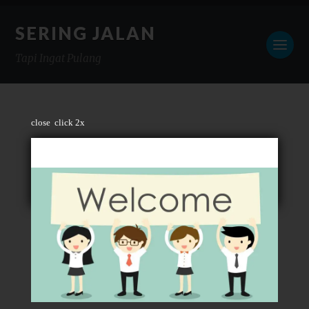
SERING JALAN
Tapi Ingat Pulang
close
click 2x