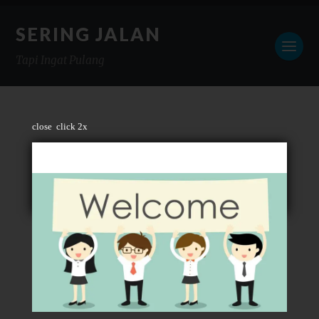
SERING JALAN
Tapi Ingat Pulang
close
click 2x