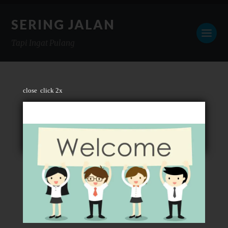
SERING JALAN
Tapi Ingat Pulang
close
click 2x