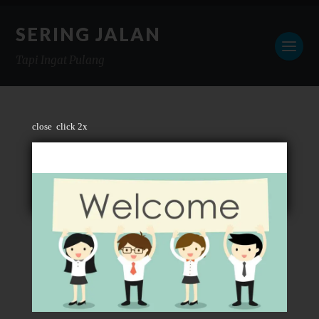
SERING JALAN
Tapi Ingat Pulang
close
click 2x