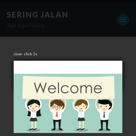
SERING JALAN
Tapi Ingat Pulang
close
click 2x