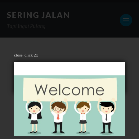
SERING JALAN
Tapi Ingat Pulang
close
click 2x