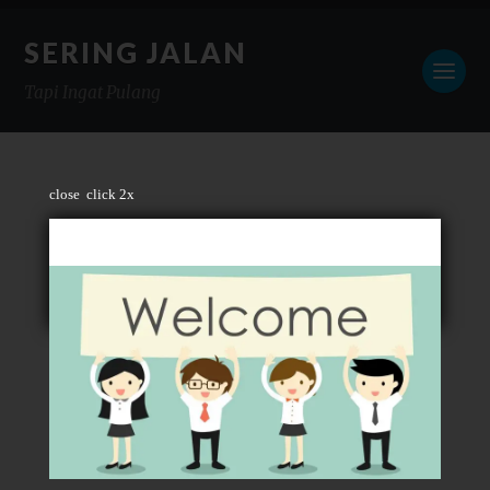
SERING JALAN
Tapi Ingat Pulang
close
click 2x