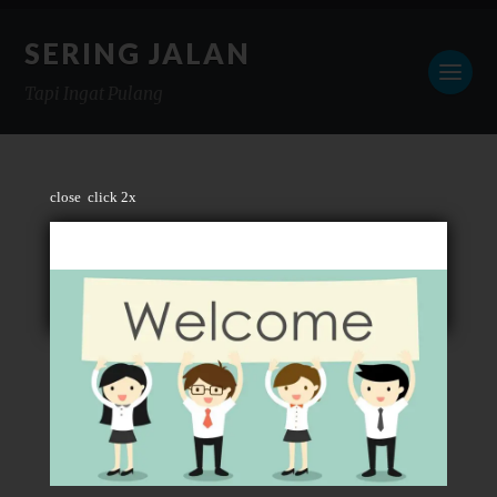
SERING JALAN
Tapi Ingat Pulang
close
click 2x