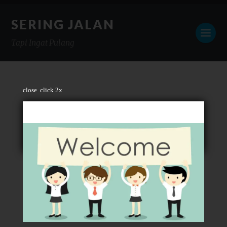
SERING JALAN
Tapi Ingat Pulang
close
click 2x