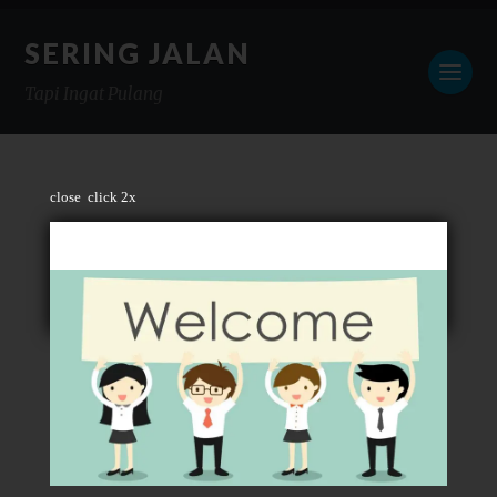
SERING JALAN
Tapi Ingat Pulang
close
click 2x