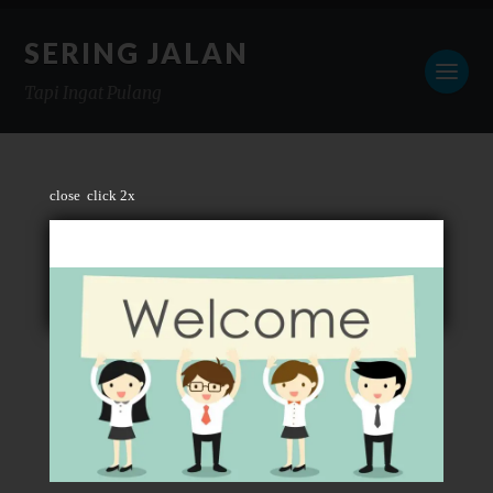
SERING JALAN
Tapi Ingat Pulang
close
click 2x