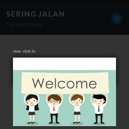
SERING JALAN
Tapi Ingat Pulang
close
click 2x