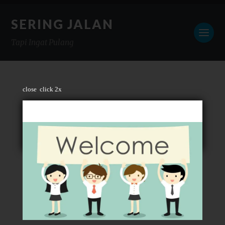
SERING JALAN
Tapi Ingat Pulang
close
click 2x