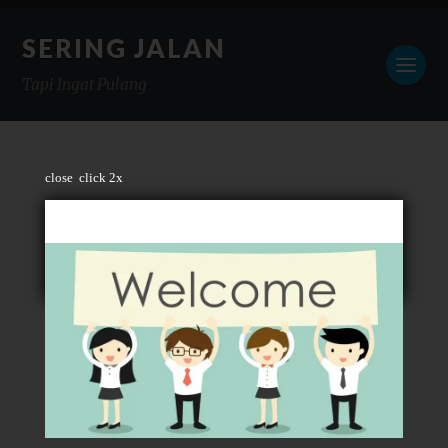
SERING JALAN
Tapi Ingat Pulang
close
click 2x