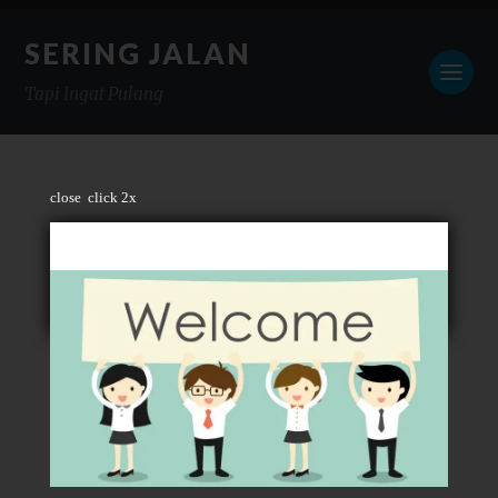
SERING JALAN
Tapi Ingat Pulang
close
click 2x