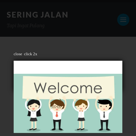
SERING JALAN
Tapi Ingat Pulang
close
click 2x