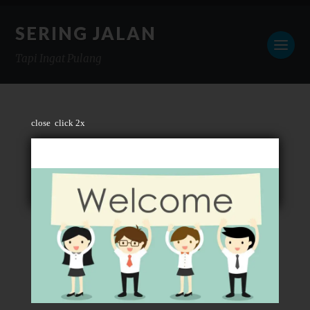
SERING JALAN
Tapi Ingat Pulang
close
click 2x