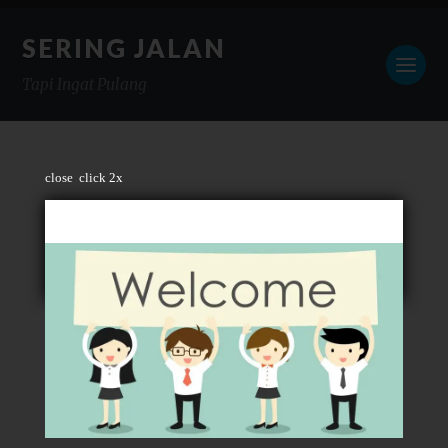
SERING JALAN
Tapi Ingat Pulang
close
click 2x