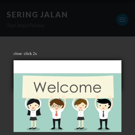
SERING JALAN
Tapi Ingat Pulang
close
click 2x