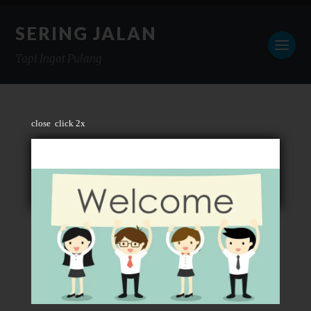
SERING JALAN
Tapi Ingat Pulang
close
click 2x