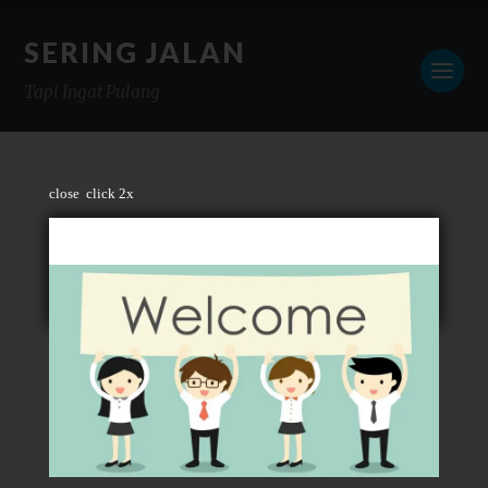
SERING JALAN
Tapi Ingat Pulang
close
click 2x