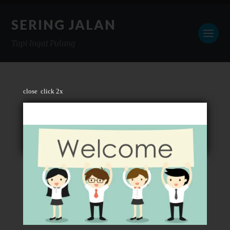
SERING JALAN
Tapi Ingat Pulang
close
click 2x