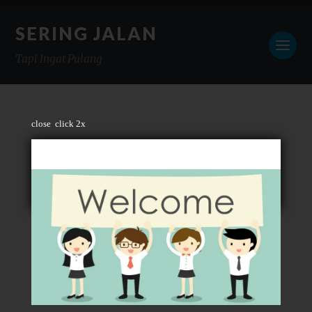
SERING JALAN
Tapi Ingat Pulang
close
click 2x