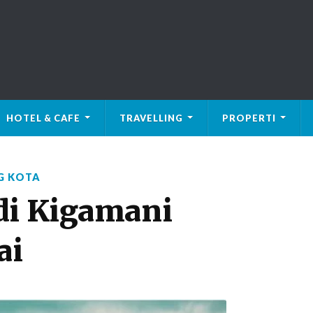
HOTEL & CAFE
TRAVELLING
PROPERTI
G KOTA
di Kigamani
ai