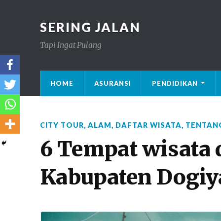
SERING JALAN
Tapi Ingat Pulang
HOME
ASURANSI
PENDIDIKAN
CITY TOUR
,
ALAM
,
DAFTAR WISATA
,
TENTAN
6 Tempat wisata 
Kabupaten Dogiy