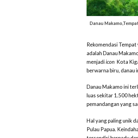
Danau Makamo,Tempat w
Rekomendasi Tempat w
adalah Danau Makamo
menjadi
icon
Kota Kigam
berwarna biru, danau i
Danau Makamo ini terl
luas sekitar 1.500 he
pemandangan yang san
Hal yang paling unik
Pulau Papua. Keindaha
tersendiri berpadu den