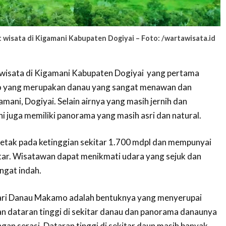
isata di Kigamani Kabupaten Dogiyai – Foto: /wartawisata.id
isata di Kigamani Kabupaten Dogiyai yang pertama
 yang merupakan danau yang sangat menawan dan
ani, Dogiyai. Selain airnya yang masih jernih dan
ni juga memiliki panorama yang masih asri dan natural.
etak pada ketinggian sekitar 1.700 mdpl dan mempunyai
ktar. Wisatawan dapat menikmati udara yang sejuk dan
gat indah.
 dari Danau Makamo adalah bentuknya yang menyerupai
n dataran tinggi di sekitar danau dan panorama danaunya
gan serasi. Dataran tinggi di sekitar daun masih banyak