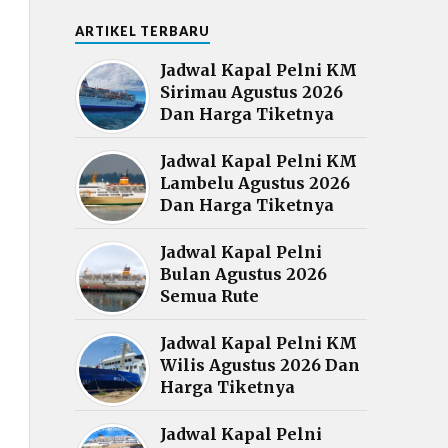
ARTIKEL TERBARU
Jadwal Kapal Pelni KM
Sirimau Agustus 2026
Dan Harga Tiketnya
Jadwal Kapal Pelni KM
Lambelu Agustus 2026
Dan Harga Tiketnya
Jadwal Kapal Pelni
Bulan Agustus 2026
Semua Rute
Jadwal Kapal Pelni KM
Wilis Agustus 2026 Dan
Harga Tiketnya
Jadwal Kapal Pelni