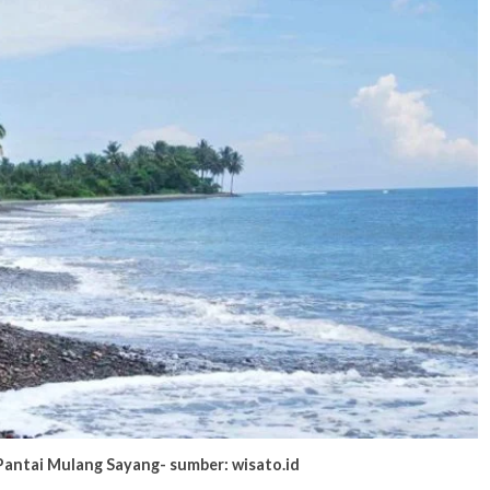
Pantai Mulang Sayang- sumber: wisato.id