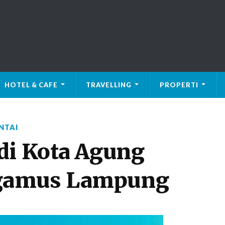
HOTEL & CAFE
TRAVELLING
PROPERTI
NTAI
di Kota Agung
gamus Lampung