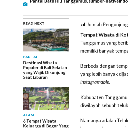
Pantai Batu Hiu Tanggamus, sumber-nativeind
READ NEXT →
Jumlah Pengunjung
Tempat Wisata di K
Tanggamus yang berib
memiliki banyak tempa
PANTAI
Destinasi Wisata
Berbeda dengan tempa
Populer di Bali Selatan
yang Wajib Dikunjungi
yang lebih banyak dij
Saat Liburan
instagramable
.
Kabupaten Tanggamus d
diwilayah sebuah teluk
ALAM
Namanya adalah Teluk 
6 Tempat Wisata
Keluarga di Bogor Yang