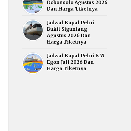
Dobonsolo Agustus 2026
Dan Harga Tiketnya
Jadwal Kapal Pelni
Bukit Siguntang
Agustus 2026 Dan
Harga Tiketnya
Jadwal Kapal Pelni KM
Egon Juli 2026 Dan
Harga Tiketnya