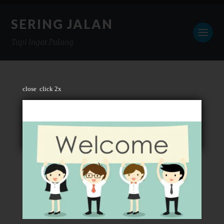
SERING JALAN
Tapi Ingat Pulang
close
click 2x