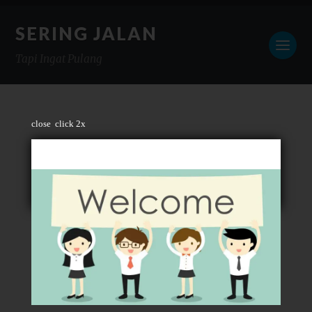
SERING JALAN
Tapi Ingat Pulang
close
click 2x