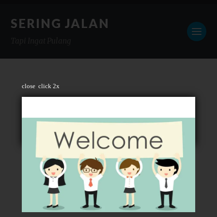
SERING JALAN
Tapi Ingat Pulang
close
click 2x