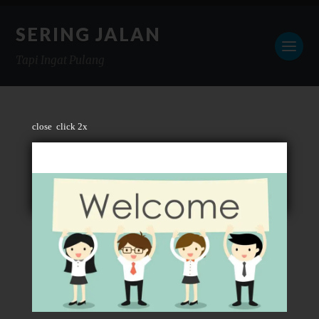
SERING JALAN
Tapi Ingat Pulang
close
click 2x