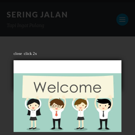
SERING JALAN
Tapi Ingat Pulang
close
click 2x