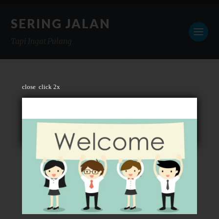
SERING JALAN
Tapi Ingat Pulang
close
click 2x