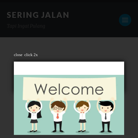
SERING JALAN
Tapi Ingat Pulang
close
click 2x