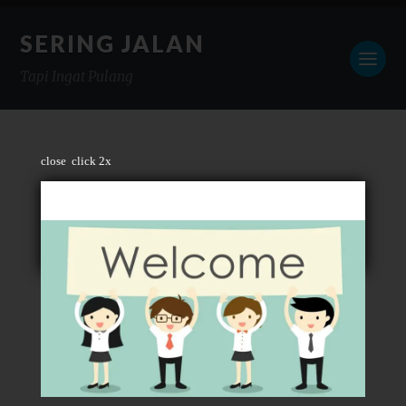
SERING JALAN
Tapi Ingat Pulang
close
click 2x