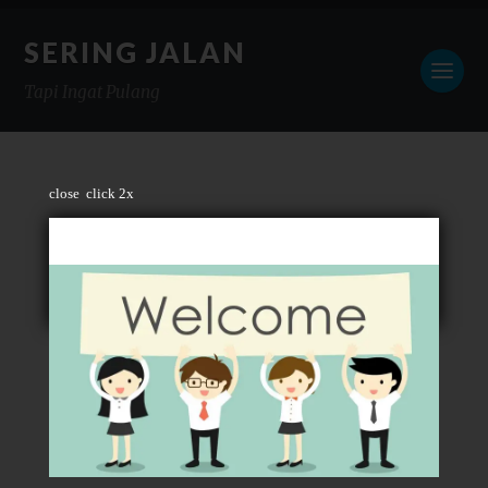
SERING JALAN
Tapi Ingat Pulang
close
click 2x