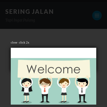
SERING JALAN
Tapi Ingat Pulang
close
click 2x