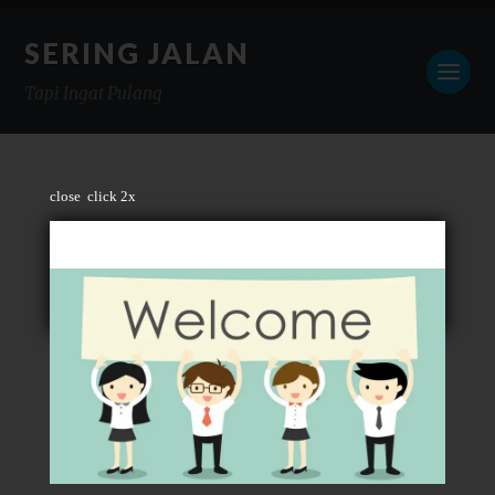
SERING JALAN
Tapi Ingat Pulang
close
click 2x