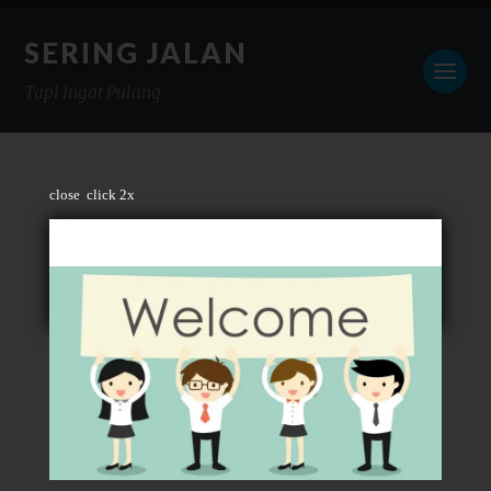
SERING JALAN
Tapi Ingat Pulang
close
click 2x