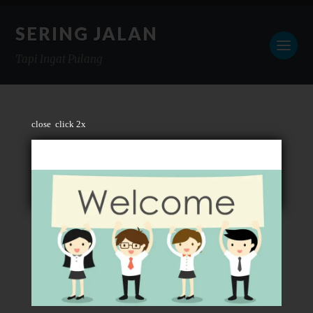
SERING JALAN
Tapi Ingat Pulang
close
click 2x