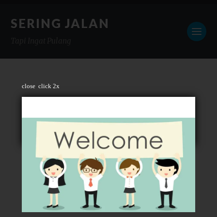
SERING JALAN
Tapi Ingat Pulang
close
click 2x