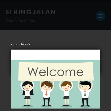
SERING JALAN
Tapi Ingat Pulang
close
click 2x