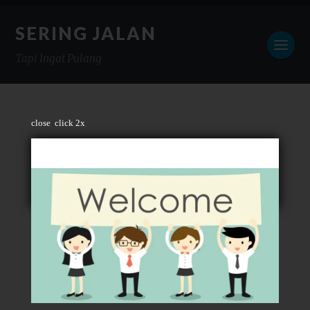
SERING JALAN
Tapi Ingat Pulang
close
click 2x