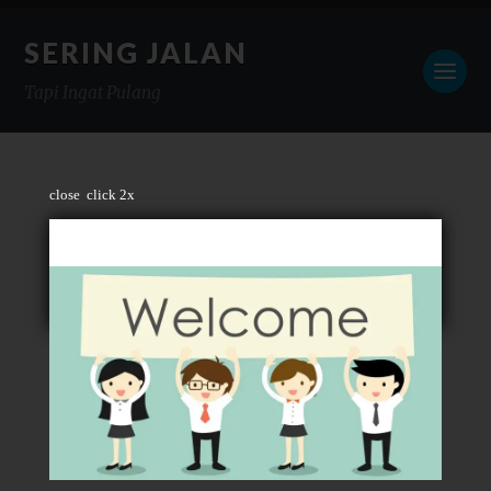
SERING JALAN
Tapi Ingat Pulang
close
click 2x