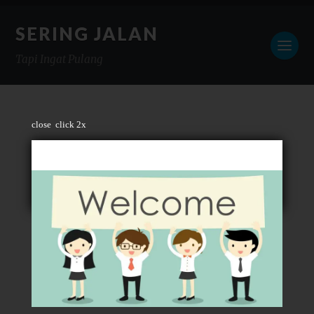
SERING JALAN
Tapi Ingat Pulang
close
click 2x