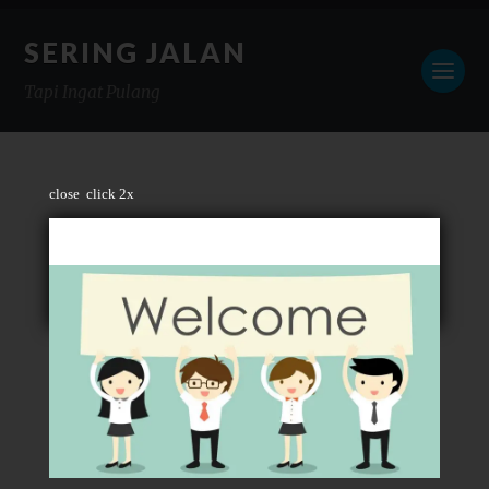
SERING JALAN
Tapi Ingat Pulang
close
click 2x