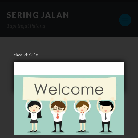
SERING JALAN
Tapi Ingat Pulang
close
click 2x