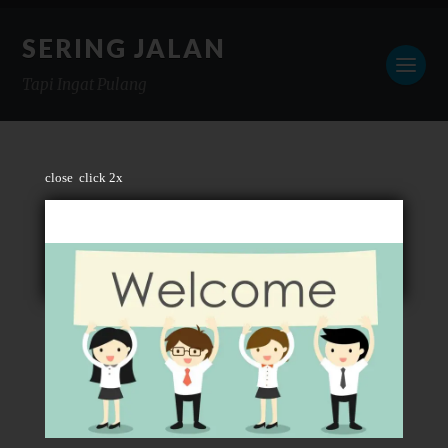
SERING JALAN
Tapi Ingat Pulang
close
click 2x