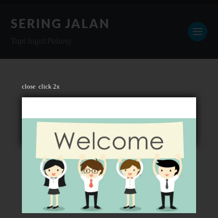
SERING JALAN
Tapi Ingat Pulang
close
click 2x