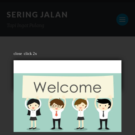
SERING JALAN
Tapi Ingat Pulang
close
click 2x