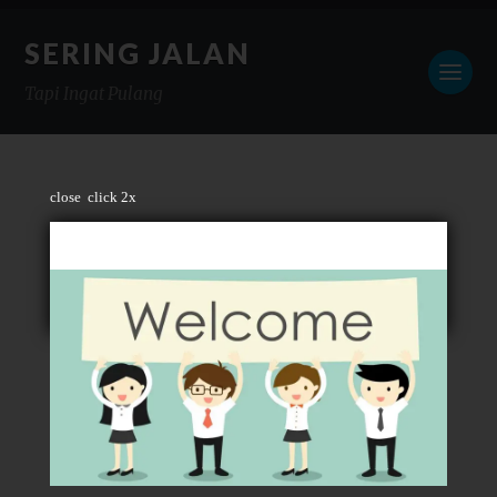
SERING JALAN
Tapi Ingat Pulang
close
click 2x