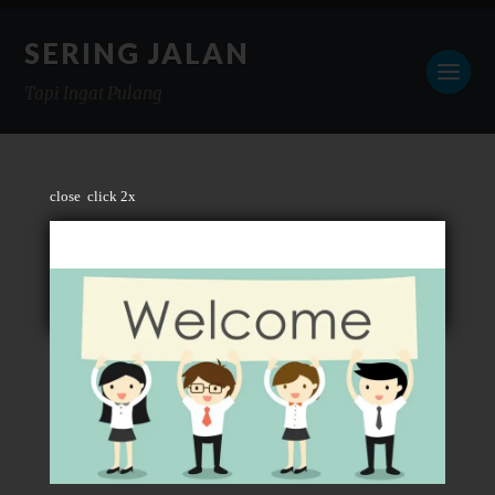
SERING JALAN
Tapi Ingat Pulang
close
click 2x